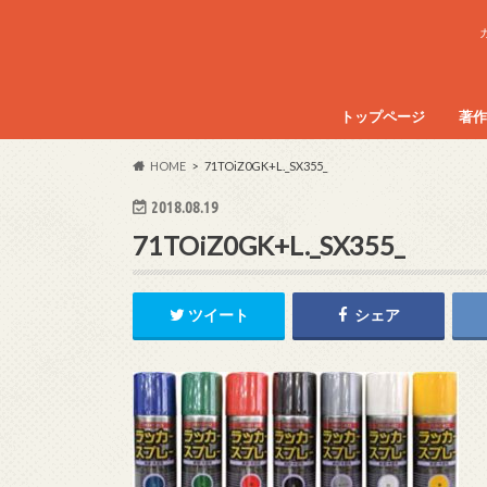
トップページ
著作
HOME
71TOiZ0GK+L._SX355_
2018.08.19
71TOiZ0GK+L._SX355_
ツイート
シェア