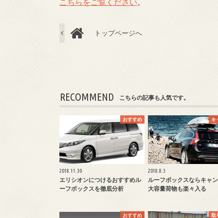
こちらをご覧ください
。
トップページへ
RECOMMEND
こちらの記事も人気です。
おすすめ
キ
2018.11.30
2018.8.3
エリシオンにつけるおすすめル
ルーフボックスならキャン
ーフボックスを徹底分析
大容量荷物も楽々入る
おすすめ
取