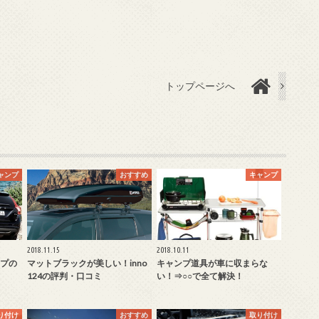
トップページへ
ャンプ
おすすめ
キャンプ
2018.11.15
2018.10.11
プの
マットブラックが美しい！inno
キャンプ道具が車に収まらな
124の評判・口コミ
い！⇒○○で全て解決！
り付け
おすすめ
取り付け