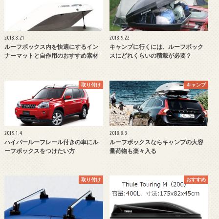
2018.8.21
2018.9.22
ルーフボックス内を快適にするイン
キャンプに行くには、ルーフボック
ナーマットと自作用のおすすめ素材
スにどれくらいの積載が必要？
取り付け
キャンプ
2019.1.4
2018.8.3
ハイパールーフレール付きの車にル
ルーフボックスならキャンプの大容
ーフボックスをつけたい方
量荷物も楽々入る
取り付け
おすすめ