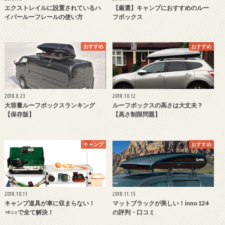
エクストレイルに設置されているハ
【厳選】キャンプにおすすめのルー
イパールーフレールの使い方
フボックス
おすすめ
おすすめ
2018.8.23
2018.10.12
大容量ルーフボックスランキング
ルーフボックスの高さは大丈夫？
【保存版】
【高さ制限問題】
キャンプ
おすすめ
2018.10.11
2018.11.15
キャンプ道具が車に収まらない！
マットブラックが美しい！inno 124
⇒○○で全て解決！
の評判・口コミ