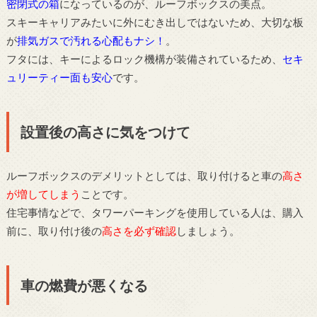
密閉式の箱
になっているのが、ルーフボックスの美点。
スキーキャリアみたいに外にむき出しではないため、大切な板
が
排気ガスで汚れる心配もナシ！
。
フタには、キーによるロック機構が装備されているため、
セキ
ュリーティー面も安心
です。
設置後の高さに気をつけて
ルーフボックスのデメリットとしては、取り付けると車の
高さ
が増してしまう
ことです。
住宅事情などで、タワーパーキングを使用している人は、購入
前に、取り付け後の
高さを必ず確認
しましょう。
車の燃費が悪くなる