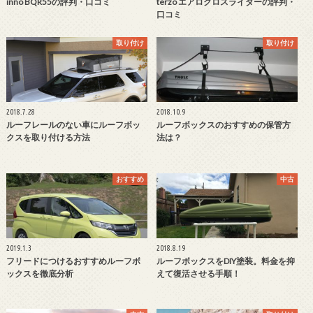
inno BQR55の評判・口コミ
terzo エアロクロスライダーの評判・
口コミ
取り付け
取り付け
2018.7.28
2018.10.9
ルーフレールのない車にルーフボッ
ルーフボックスのおすすめの保管方
クスを取り付ける方法
法は？
おすすめ
中古
2019.1.3
2018.8.19
フリードにつけるおすすめルーフボ
ルーフボックスをDIY塗装。料金を抑
ックスを徹底分析
えて復活させる手順！